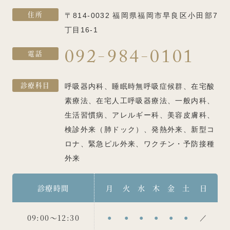
住所
〒814-0032 福岡県福岡市早良区小田部7
丁目16-1
092-984-0101
電話
診療科目
呼吸器内科、睡眠時無呼吸症候群、在宅酸
素療法、在宅人工呼吸器療法、一般内科、
生活習慣病、アレルギー科、美容皮膚科、
検診外来（肺ドック）、発熱外来、新型コ
ロナ、緊急ピル外来、ワクチン・予防接種
外来
診療時間
月
火
水
木
金
土
日
09:00～12:30
●
●
●
●
●
●
／